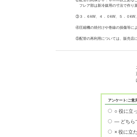
②配管の肉厚が０．８ｍｍ以上ある
フレア部は新冷媒用の寸法で作り直
③３．６kW、４．０kW、５．０k
④圧縮機の焼付けや巻線の損傷等に
⑤配管の再利用については、販売店
アンケート:ご意
○ 役に立
― どちら
× 役に立