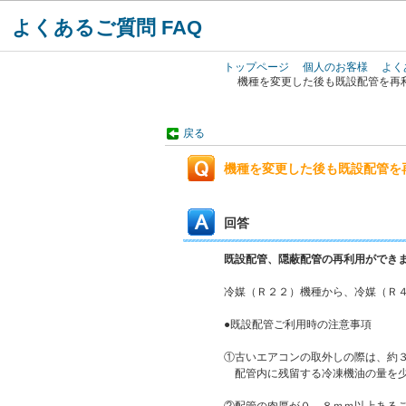
よくあるご質問 FAQ
トップページ
個人のお客様
よく
機種を変更した後も既設配管を再
戻る
機種を変更した後も既設配管を
回答
既設配管、隠蔽配管の再利用ができ
冷媒（Ｒ２２）機種から、冷媒（Ｒ
●既設配管ご利用時の注意事項
①古いエアコンの取外しの際は、約
配管内に残留する冷凍機油の量を少