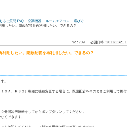
このページの本文へ
あるご質問 FAQ
空調機器
ルームエアコン
選び方
利用したい。隠蔽配管を再利用したい。できるの？
No : 709
公開日時 : 2011/11/21 1
再利用したい。隠蔽配管を再利用したい。できるの？
ます。
４１０Ａ、Ｒ３２）機種に機種変更する場合に、既設配管をそのままご利用して据付
３０分間冷房運転をしてからポンプダウンしてください。
なくできます。