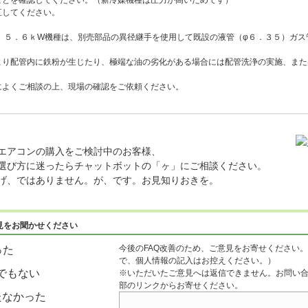
ことを確認してください。（新冷媒機種は圧力が高いためです）
してください。
W、５．６ｋW機種は、別売部品の異径継手を使用して既設の液管（φ６．３５）ガス
より配管内に鉄粉が生じたり、極端な油の劣化がある場合には配管洗浄の実施、また
によくご相談の上、現場の確認をご依頼ください。
エアコンの購入をご検討中のお客様、
選び方に迷ったらチャットボットの「ヶ」にご相談ください。
げ、ではありません。が、です。お見知りおきを。
見をお聞かせください
今後のFAQ改善のため、ご意見をお寄せください。
った
で、個人情報の記入はお控えください。）
でもない
※いただいたご意見へは返信できません。お問い
部のリンクからお寄せください。
たなかった