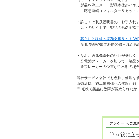
製品を停止させ、製品本体のパネル
「応急運転（フィルターリセット）
・詳しくは取扱説明書の「お手入れ
以下のサイトで、製品の形名を指定
暮らしと設備の業務支援サイト WIN
※ 旧型品や販売経路の限られたも
・なお、送風機部分の汚れが著しく
分電盤ブレーカーを切って、製品を
※ブレーカーの位置がご不明の場合
当社サービス会社でも点検、修理を
販売店様、施工業者様への依頼が難
※ 点検で製品に故障が認められなか
アンケート:ご意
○ 役に立