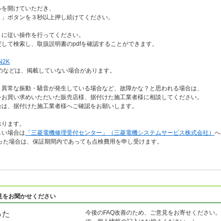
を開けていただき、
」ボタンを３秒以上押し続けてください。
」に従い操作を行ってください。
して検索し、取扱説明書のpdfを確認することができます。
2K
のなどは、掲載していない場合があります。
、異常な振動・騒音が発生している場合など、故障かな？と思われる場合は、
お買い求めいただいた販売店様、据付けた施工業者様に相談してください。
は、据付けた施工業者様へご確認をお願いします。
承ります。
しい場合は
「三菱電機修理受付センター」（三菱電機システムサービス株式会社）
へ
った場合は、保証期間内であっても点検費用を申し受けます。
見をお聞かせください
今後のFAQ改善のため、ご意見をお寄せください。
った