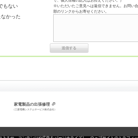
で、個人情報の記入はお控えください。）
でもない
※いただいたご意見へは返信できません。お問い
部のリンクからお寄せください。
たなかった
家電製品の出張修理
（三菱電機システムサービス株式会社）
向上させ、コンテンツや広告をパーソナライズし、ウェブサイトのトラフィ