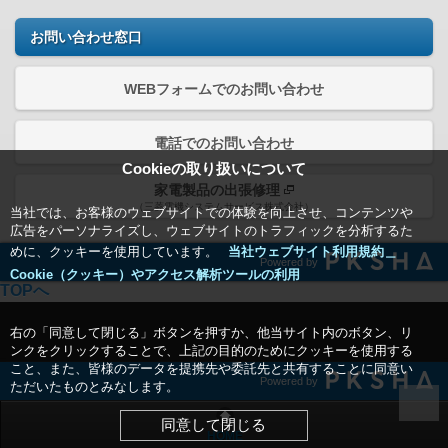
お問い合わせ窓口
WEBフォームでのお問い合わせ
電話でのお問い合わせ
Cookieの取り扱いについて
家電製品の出張修理
（三菱電機システムサービス株式会社）
当社では、お客様のウェブサイトでの体験を向上させ、コンテンツや
広告をパーソナライズし、ウェブサイトのトラフィックを分析するた
めに、クッキーを使用しています。
当社ウェブサイト利用規約＿
Powered by
Cookie（クッキー）やアクセス解析ツールの利用
TOPへ
右の「同意して閉じる」ボタンを押すか、他当サイト内のボタン、リ
ンクをクリックすることで、上記の目的のためにクッキーを使用する
こと、また、皆様のデータを提携先や委託先と共有することに同意い
Powered by
ただいたものとみなします。
同意して閉じる
HOME