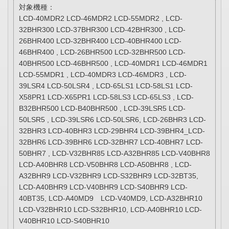
対象機種：
LCD-40MDR2 LCD-46MDR2 LCD-55MDR2 , LCD-
32BHR300 LCD-37BHR300 LCD-42BHR300 , LCD-
26BHR400 LCD-32BHR400 LCD-40BHR400 LCD-
46BHR400 , LCD-26BHR500 LCD-32BHR500 LCD-
40BHR500 LCD-46BHR500 , LCD-40MDR1 LCD-46MDR1
LCD-55MDR1 , LCD-40MDR3 LCD-46MDR3 , LCD-
39LSR4 LCD-50LSR4 , LCD-65LS1 LCD-58LS1 LCD-
X58PR1 LCD-X65PR1 LCD-58LS3 LCD-65LS3 , LCD-
B32BHR500 LCD-B40BHR500 , LCD-39LSR5 LCD-
50LSR5 , LCD-39LSR6 LCD-50LSR6, LCD-26BHR3 LCD-
32BHR3 LCD-40BHR3 LCD-29BHR4 LCD-39BHR4_LCD-
32BHR6 LCD-39BHR6 LCD-32BHR7 LCD-40BHR7 LCD-
50BHR7 , LCD-V32BHR85 LCD-A32BHR85 LCD-V40BHR8
LCD-A40BHR8 LCD-V50BHR8 LCD-A50BHR8 , LCD-
A32BHR9 LCD-V32BHR9 LCD-S32BHR9 LCD-32BT35,
LCD-A40BHR9 LCD-V40BHR9 LCD-S40BHR9 LCD-
40BT35, LCD-A40MD9 LCD-V40MD9, LCD-A32BHR10
LCD-V32BHR10 LCD-S32BHR10, LCD-A40BHR10 LCD-
V40BHR10 LCD-S40BHR10