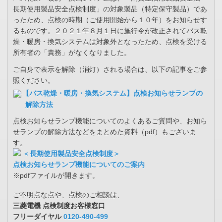
長期使用製品安全点検制度」の対象製品（特定保守製品）であ
ったため、点検の時期（ご使用開始から１０年）をお知らせす
るものです。２０２１年８月１日に施行令が改正されてバス乾
燥・暖房・換気システムは対象外となったため、点検を受ける
所有者の「責務」がなくなりました。
ご自身で表示を解除（消灯）される場合は、以下の記事をご参
照ください。
【バス乾燥・暖房・換気システム】点検お知らせランプの
解除方法
点検お知らせランプ機能についてのよくあるご質問や、お知ら
せランプの解除方法などをまとめた資料（pdf）もございま
す。
＜長期使用製品安全点検制度＞
点検お知らせランプ機能についてのご案内
※pdfファイルが開きます。
ご不明点な点や、点検のご相談は、
三菱電機 点検制度お客様窓口
フリーダイヤル
0120-490-499