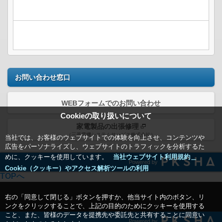
お問い合わせ窓口
WEBフォームでのお問い合わせ
Cookieの取り扱いについて
家電製品の出張修理
（三菱電機システムサービス株式会社）
当社では、お客様のウェブサイトでの体験を向上させ、コンテンツや
広告をパーソナライズし、ウェブサイトのトラフィックを分析するた
めに、クッキーを使用しています。
当社ウェブサイト利用規約＿
Powered by
Cookie（クッキー）やアクセス解析ツールの利用
TOPへ
右の「同意して閉じる」ボタンを押すか、他当サイト内のボタン、リ
ンクをクリックすることで、上記の目的のためにクッキーを使用する
こと、また、皆様のデータを提携先や委託先と共有することに同意い
Powered by