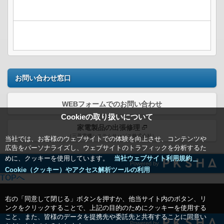
お問い合わせ窓口
WEBフォームでのお問い合わせ
Cookieの取り扱いについて
家電製品の出張修理
（三菱電機システムサービス株式会社）
当社では、お客様のウェブサイトでの体験を向上させ、コンテンツや
広告をパーソナライズし、ウェブサイトのトラフィックを分析するた
めに、クッキーを使用しています。
当社ウェブサイト利用規約＿
Powered by
Cookie（クッキー）やアクセス解析ツールの利用
TOPへ
右の「同意して閉じる」ボタンを押すか、他当サイト内のボタン、リ
ンクをクリックすることで、上記の目的のためにクッキーを使用する
こと、また、皆様のデータを提携先や委託先と共有することに同意い
Powered by