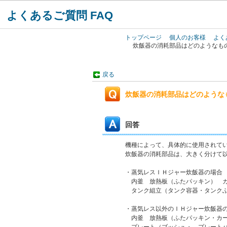
よくあるご質問 FAQ
トップページ
個人のお客様
よく
炊飯器の消耗部品はどのようなも
戻る
炊飯器の消耗部品はどのような
回答
機種によって、具体的に使用されて
炊飯器の消耗部品は、大きく分けて
・蒸気レスＩＨジャー炊飯器の場合
内釜 放熱板（ふたパッキン） 
タンク組立（タンク容器・タンクふ
・蒸気レス以外のＩＨジャー炊飯器
内釜 放熱板（ふたパッキン・カー