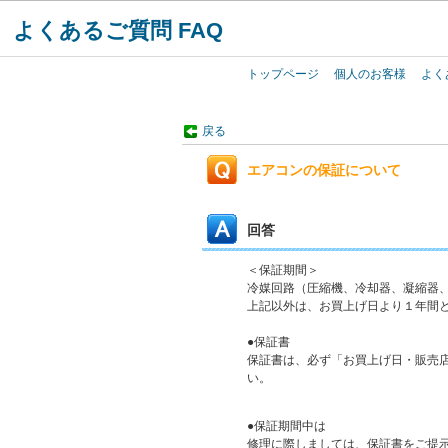
よくあるご質問 FAQ
トップページ
個人のお客様
よく
戻る
エアコンの保証について
回答
＜保証期間＞
冷媒回路（圧縮機、冷却器、凝縮器
上記以外は、お買上げ日より１年間
●保証書
保証書は、必ず「お買上げ日・販売
い。
●保証期間中は
修理に際しましては、保証書をご提