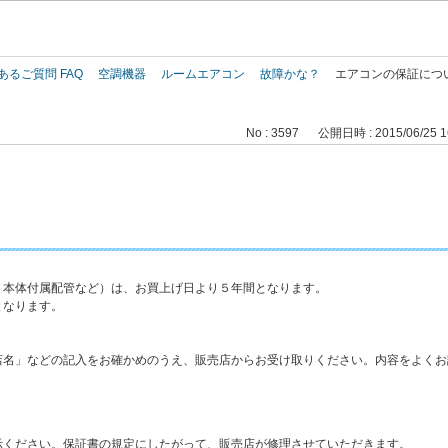
このページの本文へ
あるご質問 FAQ
空調機器
ルームエアコン
故障かな？
エアコンの保証につ
No : 3597
公開日時 : 2015/06/25 1
、本体付属配管など）は、お買上げ日より５年間となります。
となります。
店名」などの記入をお確かめのうえ、販売店からお受け取りください。内容をよくお
示ください。保証書の規定にしたがって、販売店が修理させていただきます。