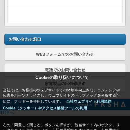
お問い合わせ窓口
WEBフォームでのお問い合わせ
電話でのお問い合わせ
Cookieの取り扱いについて
家電製品の出張修理
（三菱電機システムサービス株式会社）
当社では、お客様のウェブサイトでの体験を向上させ、コンテンツや
広告をパーソナライズし、ウェブサイトのトラフィックを分析するた
めに、クッキーを使用しています。
当社ウェブサイト利用規約＿
Powered by
Cookie（クッキー）やアクセス解析ツールの利用
TOPへ
右の「同意して閉じる」ボタンを押すか、他当サイト内のボタン、リ