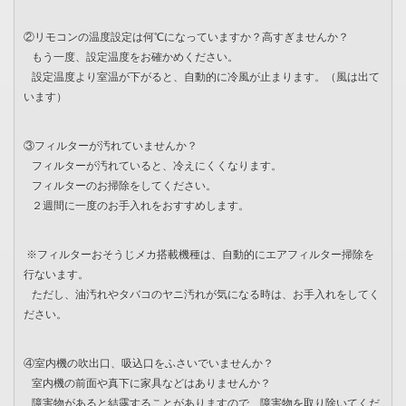
②リモコンの温度設定は何℃になっていますか？高すぎませんか？
もう一度、設定温度をお確かめください。
設定温度より室温が下がると、自動的に冷風が止まります。（風は出て
います）
③フィルターが汚れていませんか？
フィルターが汚れていると、冷えにくくなります。
フィルターのお掃除をしてください。
２週間に一度のお手入れをおすすめします。
※フィルターおそうじメカ搭載機種は、自動的にエアフィルター掃除を
行ないます。
ただし、油汚れやタバコのヤニ汚れが気になる時は、お手入れをしてく
ださい。
④室内機の吹出口、吸込口をふさいでいませんか？
室内機の前面や真下に家具などはありませんか？
障害物があると結露することがありますので、障害物を取り除いてくだ