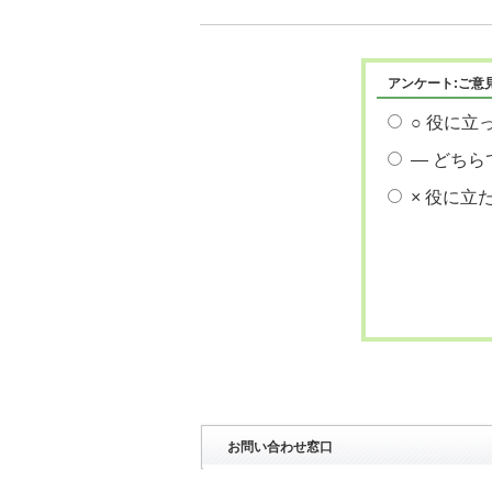
アンケート:ご意
○ 役に立
― どちら
× 役に立
お問い合わせ窓口