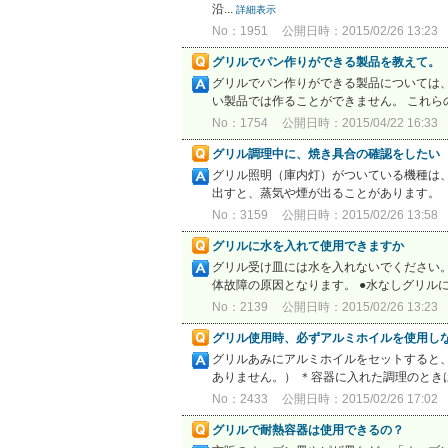
沿...
詳細表示
No：1951
公開日時：2015/02/26 13:23
グリルでパン作りができる製品を教えて。
グリルでパン作りができる製品については、形名
い製品では作ることができません。 これら
No：1754
公開日時：2015/04/22 16:33
グリル調理中に、焼き具合の確認をしたい
グリル照明（庫内灯）がついている機種は
出すと、蒸気や煙が出ることがあります。
No：3159
公開日時：2015/02/26 13:58
グリルに水を入れて使用できますか
グリル受け皿には水を入れないでください
体故障の原因となります。 ●水なしグリル
No：2139
公開日時：2015/02/26 13:23
グリル使用時、必ずアルミホイルを使用し
グリルあみにアルミホイルをセットすると
ありません。） ＊容器に入れた調理のとき
No：2433
公開日時：2015/02/26 17:02
グリルで耐熱容器は使用できるの？