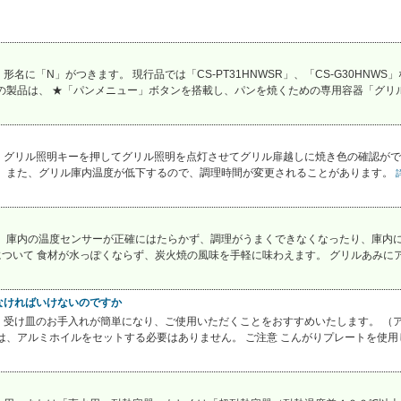
に「N」がつきます。 現行品では「CS-PT31HNWSR」、「CS-G30HNWS」
の製品は、 ★「パンメニュー」ボタンを搭載し、パンを焼くための専用容器「グリルデ
、グリル照明キーを押してグリル照明を点灯させてグリル扉越しに焼き色の確認がで
 また、グリル庫内温度が低下するので、調理時間が変更されることがあります。
。 庫内の温度センサーが正確にはたらかず、調理がうまくできなくなったり、庫内
について 食材が水っぽくならず、炭火焼の風味を手軽に味わえます。 グリルあみにア
なければいけないのですか
、受け皿のお手入れが簡単になり、ご使用いただくことをおすすめいたします。 （
は、アルミホイルをセットする必要はありません。 ご注意 こんがりプレートを使用し