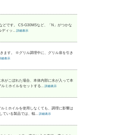
などです。 CS-G30MSなど、「N」がつかな
ィッ...
詳細表示
きます。 ※グリル調理中に、グリル扉を引き
詳細表示
に水がこぼれた場合、本体内部に水が入って本
ルミホイルをセットする...
詳細表示
アルミホイルを使用しなくても、調理に影響は
ている製品では、輻...
詳細表示