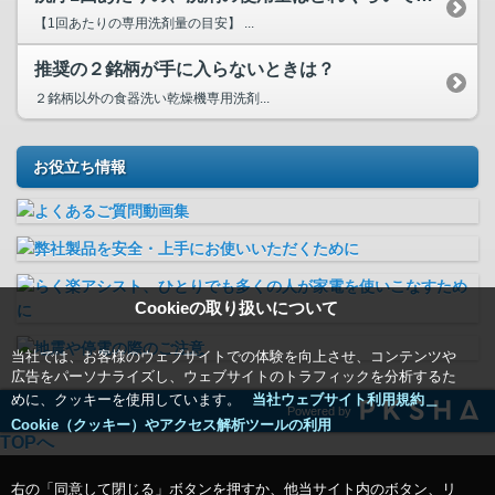
【1回あたりの専用洗剤量の目安】 ...
推奨の２銘柄が手に入らないときは？
２銘柄以外の食器洗い乾燥機専用洗剤...
お役立ち情報
Cookieの取り扱いについて
当社では、お客様のウェブサイトでの体験を向上させ、コンテンツや
広告をパーソナライズし、ウェブサイトのトラフィックを分析するた
めに、クッキーを使用しています。
当社ウェブサイト利用規約＿
Powered by
Cookie（クッキー）やアクセス解析ツールの利用
TOPへ
右の「同意して閉じる」ボタンを押すか、他当サイト内のボタン、リ