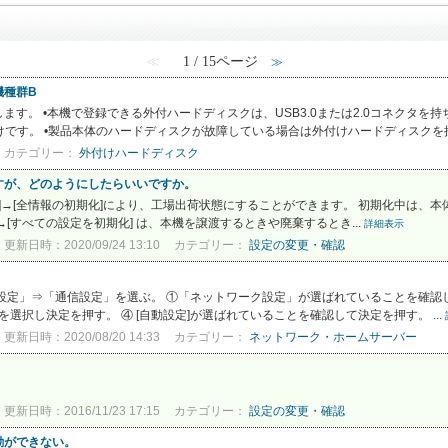
≪
1 / 15ページ
≫
機種群B
す。 •本機で登録できる外付ハードディスクは、USB3.0または2.0コネクタを
クだけです。 •製品本体のハードディスクが故障している場合は外付けハードディスクを接
カテゴリー：
外付けハードディスク
すが、どのようにしたらいいですか。
初期化]→[全情報の初期化]により、工場出荷状態にすることができます。 初期化中は、
 →[すべての設定を初期化] は、本機を譲渡するときや廃棄するとき...
詳細表示
更新日時：2020/09/24 13:10
カテゴリー：
設定の変更・確認
。
設定」⇒「通信設定」を選ぶ。 ①「ネットワーク設定」が選ばれていることを確認して
を選択し決定を押す。 ④ [自動設定]が選ばれていることを確認して決定を押す。 ...
更新日時：2020/08/20 14:33
カテゴリー：
ネットワーク・ホームサーバー
更新日時：2016/11/23 17:15
カテゴリー：
設定の変更・確認
動ができない。