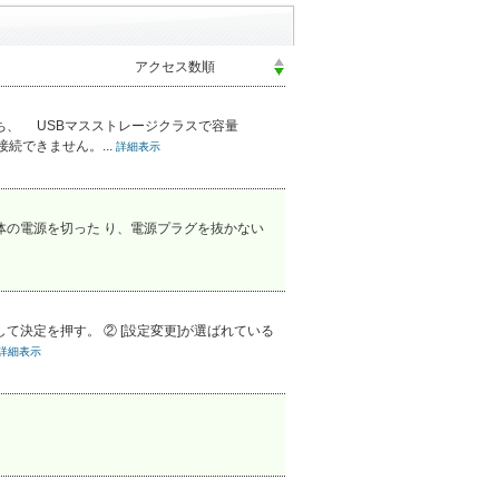
持ち、 USBマスストレージクラスで容量
続できません。...
詳細表示
本体の電源を切った り、電源プラグを抜かない
決定を押す。 ② [設定変更]が選ばれている
詳細表示