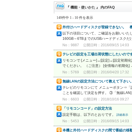
『 機能・使いかた 』 内のFAQ
149件中 1 - 10 件を表示
外付けハードディスクが登録できない。 
以下の項目について、ご確認をお願いいたしま
160GB～6TBまでのUSBハードディス
No：9887
公開日時：2016/09/15 14:03
テレビの設定を工場出荷状態にしたいので
リモコンで [メニュー]→[設定]→[設定
でください。 （ご注意） [全情報の初期化]
No：5769
公開日時：2016/04/20 17:32
無線LANの設定方法について教えて下さい
テレビのリモコンにて メニューボタン⇒「
ことを確認して決定を押す。 ③「無線LAN]
No：6603
公開日時：2018/10/16 09:27
「リモコンコード」の設定方法
設定手順は、以下のとおりです。
詳細表示
No：5453
公開日時：2016/09/15 14:03
本機と外付ハードディスクの間で番組の移