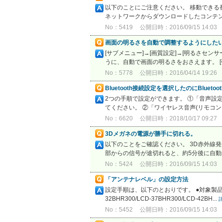
以下のことにご注意ください。 移動できる番
ネットワークからダウンロードしたコンテン
No：5419
公開日時：2016/09/15 14:03
画面の明るさを自動で調整するようにした
[サブメニュー]→[画質設定]→[明るさセンサ
うに、自動で画面の明るさをおさえます。 [強]
No：5778
公開日時：2016/04/14 19:26
Bluetooth接続設定を選択したのにBlue
2つの手順で設定ができます。 ①「音声設定」→
てください。 ②「ワイヤレス音声(リモコンキー
No：6620
公開日時：2018/10/17 09:27
3Dメガネの電源が勝手に切れる。
以下のことをご確認ください。 3D赤外線
部からの信号が途切れると、約5分後に自動的
No：5424
公開日時：2016/09/15 14:03
「アンテナレベル」の設定方法
設定手順は、以下のとおりです。 ●対象製品 - LCD-26
32BHR300/LCD-37BHR300/LCD-42BH...
No：5452
公開日時：2016/09/15 14:03