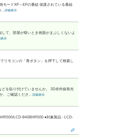
画モードXP～EPの番組 保護されている番組
..
詳細表示
るさを感知して、部屋が暗いとき画面がまぶしくないよ
細表示
定の画面でリモコンの「青ボタン」を押下して検索し
などを貼り付けていませんか。 3D赤外線発光
、ご確認くださ...
詳細表示
R500/LCD-B40BHR500 ●対象製品 - LCD-