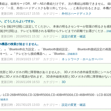
組は、録画モードDR、AF～AEの番組だけです。 次の番組は移動できません。 録
ツ 「一旦、外付ハードディスクを取り外してから…」と表示が出るときは、本機の.
更新日時：2016/11/17 15:55
カテゴリー：
外付けハードディスク
い。どうしたらよいですか。
ー] を [強] [中] [弱] に設定してください。 本体の明るさセンサーが部屋の明
 [中] [弱] は、テレビを視聴される場所からテレビまでの距離でお選びくださ...
詳
更新日時：2018/05/21 15:32
カテゴリー：
設定の変更・確認
tooth機器の検索が始まりません。
「Bluetooth出力設定」→「Bluetooth接続設定」 Bluetooth接続設
)」→「テレビから接続機器へ」→「Bluetoo...
詳細表示
更新日時：2019/10/23 17:07
カテゴリー：
ネットワーク・ホームサーバー
発光部と3Dメガネの間に障害物がありませんか。 3Dメガネの赤外線受光部にシール
に3Dメガネの電源が切れます。 3D赤外線発光部と3Dメガネの間に障害物がないか
更新日時：2016/11/09 16:53
カテゴリー：
3D
BHR500/LCD-32BHR500/LCD-40BHR500/LCD-46BHR500 - LCD-B32BH
詳細表示
更新日時：2017/01/25 13:03
カテゴリー：
設定の変更・確認