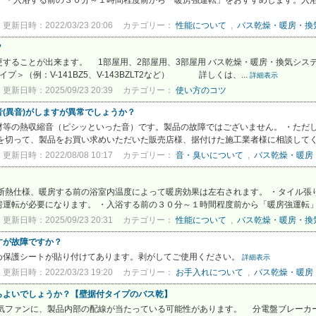
 ・入浴する前の３０分～１時間程度前から「暖房強運転」をおすすめします。入浴時
更新日時：2022/03/23 20:06
カテゴリー：
性能について
,
バス乾燥・暖房・換
？
ることが出来ます。 1部屋用、2部屋用、3部屋用 バス乾燥・暖房・換気システム 
(L)○タイプ＞（例：V-141BZ5、V-143BZLT2など） 詳しくは、...
詳細表示
更新日時：2025/09/23 20:39
カテゴリー：
使い方のコツ
(異音)がしますが異常でしょうか？
材等の熱収縮音（ピシッといった音）です。製品の故障ではございません。 ・ただ
切って、製品をお買い求めいただいた販売店様、据付けた施工業者様に相談してくだ
更新日時：2022/08/08 10:17
カテゴリー：
音・臭いについて
,
バス乾燥・暖房
断熱仕様、暖房する前の浴室内温度によって暖房効果は左右されます。 ・タイル張
運転が必要になります。 ・入浴する前の３０分～１時間程度前から「暖房強運転」を
更新日時：2025/09/23 20:31
カテゴリー：
性能について
,
バス乾燥・暖房・換
すが故障ですか？
め保護シートが貼り付けてあります。剥がしてご使用ください。
詳細表示
更新日時：2022/03/23 19:20
カテゴリー：
お手入れについて
,
バス乾燥・暖房
らよいでしょうか？【壁据付タイプのバス乾】
換気ファンに、製品内部の配線が当たっている可能性があります。 分電盤ブレーカ