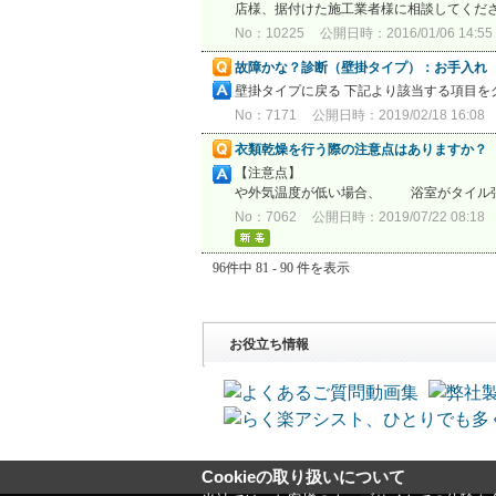
店様、据付けた施工業者様に相談してくださ
No：10225
公開日時：2016/01/06 14:55
故障かな？診断（壁掛タイプ）：お手入れ
壁掛タイプに戻る 下記より該当する項目
No：7171
公開日時：2019/02/18 16:08
衣類乾燥を行う際の注意点はありますか？
【注意点】 ・温風（強／弱）は
や外気温度が低い場合、 浴室がタイル張
No：7062
公開日時：2019/07/22 08:18
96件中 81 - 90 件を表示
お役立ち情報
Cookieの取り扱いについて