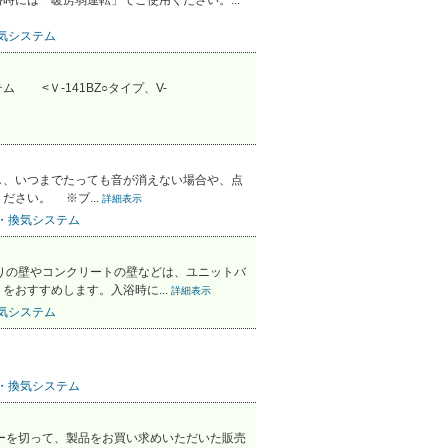
には「暖房弱運転」でご使用ください。...
気システム
<Ｖ-141BZ○タイプ、V-
し、いつまでたっても音が消えない場合や、点
さい。 ※ブ...
詳細表示
・換気システム
りの壁やコンクリートの壁などは、ユニットバ
おすすめします。入浴時に...
詳細表示
気システム
・換気システム
ーを切って、製品をお買い求めいただいた販売