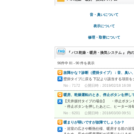
音・臭いについて
表示について
修理・取替について
『 バス乾燥・暖房・換気システム 』 内の
96件中 81 - 90 件を表示
故障かな？診断（壁掛タイプ）：音、臭い
壁掛タイプに戻る 下記より該当する項目
No：7172
公開日時：2019/02/18 16:08
暖房、乾燥運転のとき、停止ボタンを押して
【天井据付タイプの場合】 ・停止ボタン
・停止ボタンを押したあとに、ヒーター冷
No：6201
公開日時：2018/03/30 09:51
暖まりが弱いですが故障でしょうか？
・浴室の広さや断熱仕様、暖房する前の浴