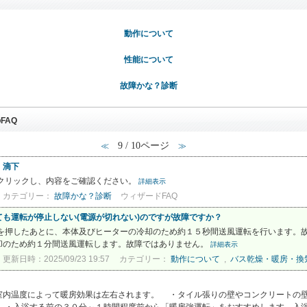
動作について
性能について
故障かな？診断
FAQ
9 / 10ページ
≪
≫
、滴下
をクリックし、内容をご確認ください。
詳細表示
カテゴリー：
故障かな？診断
ウィザードFAQ
も運転が停止しない(電源が切れない)のですが故障ですか？
を押したあとに、本体及びヒーターの冷却のため約１５秒間送風運転を行います。故
却のため約１分間送風運転します。故障ではありません。
詳細表示
更新日時：2025/09/23 19:57
カテゴリー：
動作について
,
バス乾燥・暖房・換
室内温度によって暖房効果は左右されます。 ・タイル張りの壁やコンクリートの