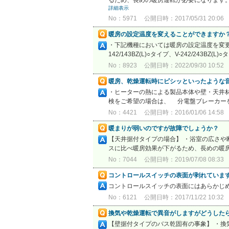
るため、長めの暖房運転が必要になります。
詳細表示
No：5971
公開日時：2017/05/31 20:06
暖房の設定温度を変えることができますか
・下記機種においては暖房の設定温度を変更す
142/143BZ(L)○タイプ、V-242/243BZ
No：8923
公開日時：2022/09/30 10:52
暖房、乾燥運転時にピシッといったような音
・ヒーターの熱による製品本体や壁・天井
検をご希望の場合は、 分電盤ブレーカーを
No：4421
公開日時：2016/01/06 14:58
暖まりが弱いのですが故障でしょうか？
【天井据付タイプの場合】 ・浴室の広さや
スに比べ暖房効果が下がるため、長めの暖房
No：7044
公開日時：2019/07/08 08:33
コントロールスイッチの表面が剥れていま
コントロールスイッチの表面にはあらかじ
No：6121
公開日時：2017/11/22 10:32
換気や乾燥運転で異音がしますがどうした
【壁据付タイプのバス乾固有の事象】 ・