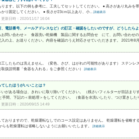
ります。以下の例も参考に、工夫してセットしてください。 ● 高さがあり丸みを
固定してください。 ● 長さが23cｍ以上あり、小...
詳細表示
更新日時：2020/11/17 16:04
所、電話番号、メールアドレスなど）の訂正・確認をしたいのですが、どうしたらよ
るお問い合わせ＞ 食器洗い乾燥機 製品に関するお問合せ にて、お問い合わせの
の上、お送りください。内容を確認のうえ対応させていただきます。 2021年8月1
加工したものは洗えません。（変色、さび、はがれの可能性があります） ステンレ
（取扱説明書「食器を入れる」をご参照ください）
詳細表示
ってしたほうがいいことは？
さいがある場合は、きれいに取り除いてください。 （残さいフィルターが目詰まり
と手間、下記の＜前処理＞をしてください。 （食器を水洗いしたり、つけ置きしたり
更新日時：2020/09/15 14:49
しておりますので、乾燥運転なしでのコース設定はありません。 乾燥運転を省略す
面からも乾燥運転は省略しないようにお願いいたします。
詳細表示