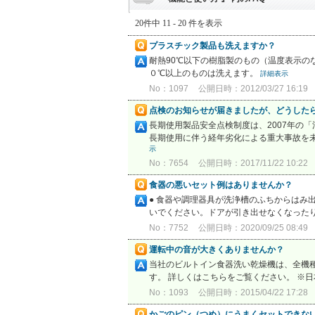
20件中 11 - 20 件を表示
プラスチック製品も洗えますか？
耐熱90℃以下の樹脂製のもの（温度表示の
０℃以上のものは洗えます。
詳細表示
No：1097
公開日時：2012/03/27 16:19
点検のお知らせが届きましたが、どうした
長期使用製品安全点検制度は、2007年の
長期使用に伴う経年劣化による重大事故を未
示
No：7654
公開日時：2017/11/22 10:22
食器の悪いセット例はありませんか？
● 食器や調理器具が洗浄槽のふちからはみ
いでください。ドアが引き出せなくなったり
No：7752
公開日時：2020/09/25 08:49
運転中の音が大きくありませんか？
当社のビルトイン食器洗い乾燥機は、全機
す。 詳しくはこちらをご覧ください。 ※
No：1093
公開日時：2015/04/22 17:28
かごのピン（つめ）にうまくセットできな