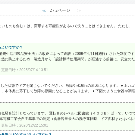
2 / 2ページ
≫
≪
ないものも含む）は、変形する可能性があるので洗うことはできません。 ただし、
らよいですか？
「消費生活用製品安全法」の改正によって創設（2009年4月1日施行）された制度で
然に防止するため、製造月から「設計標準使用期間」が経過する前後に、安全のため
更新日時：2025/07/14 13:51
出した状態でドアを閉じないでください。故障や水漏れの原因になります。 ● 上カ
、本体奥に落下して故障の原因になることがあります。 ● 下図のように食器や調理器
種低騒音設計となっています。 運転音のレベルは図書館（４０ｄＢ）以下で、いつ
日本電機工業会自主基準での測定（食器容量最大の洗浄運転時、ドア面材またはパネ
更新日時：2020/12/22 15:01
い食器はどうすればいいですか？