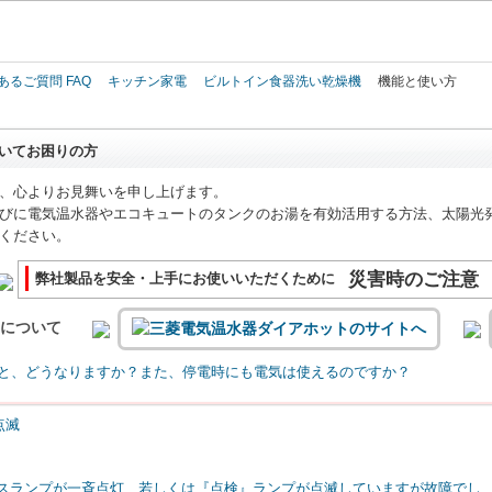
このページの本文へ
あるご質問 FAQ
キッチン家電
ビルトイン食器洗い乾燥機
機能と使い方
いてお困りの方
、心よりお見舞いを申し上げます。
びに電気温水器やエコキュートのタンクのお湯を有効活用する方法、太陽光
ください。
災害時のご注意
弊社製品を安全・上手にお使いいただくために
いについて
と、どうなりますか？また、停電時にも電気は使えるのですか？
スランプが一斉点灯、若しくは『点検』ランプが点滅していますが故障でし