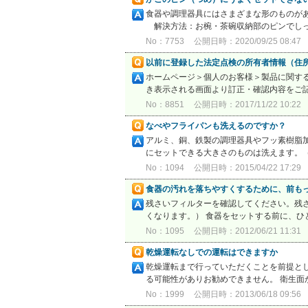
食器や調理器具にはさまざまな形のものがあ
解決方法：お椀・茶碗収納部のピンでしっかり
No：7753
公開日時：2020/09/25 08:47
以前に登録した法定点検の所有者情報（住
ホームページ＞個人のお客様＞製品に関す
き表示される画面より訂正・確認内容をご記入
No：8851
公開日時：2017/11/22 10:22
なべやフライパンも洗えるのですか？
アルミ、銅、鉄製の調理器具やフッ素樹脂
にセットできる大きさのものは洗えます。
No：1094
公開日時：2015/04/22 17:29
食器の汚れを落ちやすくするために、前も
残さいフィルターを確認してください。残
くなります。） 食器をセットする前に、ひ
No：1095
公開日時：2012/06/21 11:31
乾燥運転なしでの運転はできますか
乾燥運転まで行っていただくことを前提と
る可能性がありお勧めできません。 衛生
No：1999
公開日時：2013/06/18 09:56