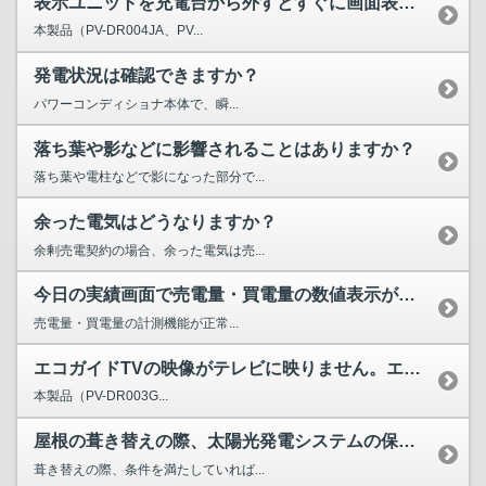
表示ユニットを充電台から外すとすぐに画面表示が消えてしまい...
本製品（PV-DR004JA、PV...
発電状況は確認できますか？
パワーコンディショナ本体で、瞬...
落ち葉や影などに影響されることはありますか？
落ち葉や電柱などで影になった部分で...
余った電気はどうなりますか？
余剰売電契約の場合、余った電気は売...
今日の実績画面で売電量・買電量の数値表示が「-.-」になっ...
売電量・買電量の計測機能が正常...
エコガイドTVの映像がテレビに映りません。エコガイドTVが...
本製品（PV-DR003G...
屋根の葺き替えの際、太陽光発電システムの保証は継続しますか?
葺き替えの際、条件を満たしていれば...