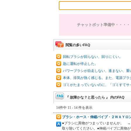
チャットボット準備中・・・・
閲覧の多いFAQ
回転ブラシが回らない、回りにくい。
急に運転が停止した。
パワーブラシが自走しない、進まない、重
本体、排気が熱く感じる。また、電源プラ
ゴミがたまっていないのに、「ゴミすてサ
『 故障かな？と思ったら 』 内のFAQ
14件中 11 - 14 件を表示
ブラシ・ホース・伸縮パイプ・２ＷＡＹロ
●ブラシに異物がつまっていませんか。 
取り除いてください。●伸縮パイプに異物が