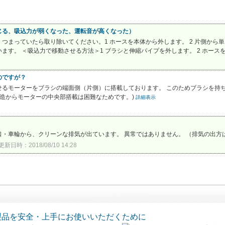
じる、吸込力が弱くなった、運転音が高くなった）
つまっていたら取り除いてください。1 ホースを本体から外します。 2 片側から
す。 ＜吸込力で移動させる方法＞1 ブラシと伸縮パイプを外します。 2 ホースを
のですが？
せるモーターをブラシの端面側（片側）に搭載しております。 このためブラシを持
構造からモーターの中央部搭載は困難なためです。)
詳細表示
・車輪から、クリーンな排気が出ています。 異常ではありません。 （排気の出方
更新日時：2018/08/10 14:28