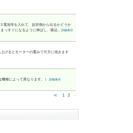
単３電池等を入れて、反対側から出るかどうか
まっすぐになるように伸ばし、吸込...
詳細表示
ち上げるとモーターの重みで片方に傾きます
は機種によって異なります。）
詳細表示
≪
1
2
≫