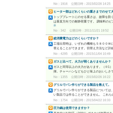
No：1916
公開日時：2015/02/26 14:25
ヒーター部はどれくらいの重さまでのせて
トッププレートにのせる重さは、故障を防
は垂直方向での耐静荷重です。 調味料のビ
示
No：342
公開日時：2011/11/21 19:52
総消費電力はどのくらいですか？
工場出荷時は、いずれの機種も５８００Ｗ
替えることができます。切替え方法など詳
No：4295
公開日時：2015/11/04 10:49
ガスと比べて、火力が弱くありませんか？
ガスと同等以上の火力があります。（※1） 20
揮。チャーハンなどもひと味上のおいしさです
No：1355
公開日時：2015/02/26 16:22
グリルでパン作りができる製品を教えて。
グリルでパン作りができる製品については、形名
い製品では作ることができません。 これら
No：1754
公開日時：2015/04/22 16:33
圧力鍋は使用できますか？