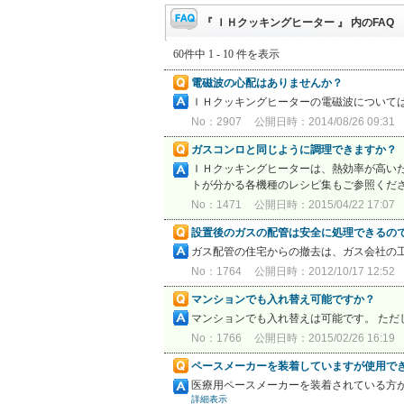
『 ＩＨクッキングヒーター 』 内のFAQ
60件中 1 - 10 件を表示
電磁波の心配はありませんか？
ＩＨクッキングヒーターの電磁波について
No：2907
公開日時：2014/08/26 09:31
ガスコンロと同じように調理できますか？
ＩＨクッキングヒーターは、熱効率が高いた
トが分かる各機種のレシピ集もご参照くだ
No：1471
公開日時：2015/04/22 17:07
設置後のガスの配管は安全に処理できるの
ガス配管の住宅からの撤去は、ガス会社の
No：1764
公開日時：2012/10/17 12:52
マンションでも入れ替え可能ですか？
マンションでも入れ替えは可能です。 た
No：1766
公開日時：2015/02/26 16:19
ペースメーカーを装着していますが使用で
医療用ペースメーカーを装着されている方
詳細表示