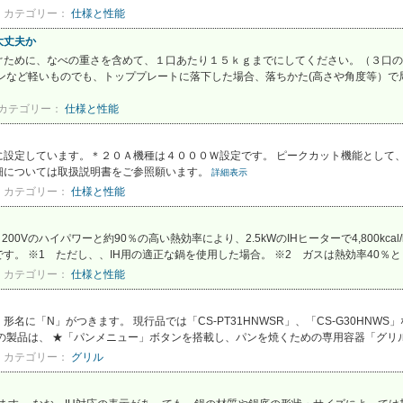
カテゴリー：
仕様と性能
大丈夫か
ぐために、なべの重さを含めて、１口あたり１５ｋｇまでにしてください。（３口の
ンなど軽いものでも、トッププレートに落下した場合、落ちかた(高さや角度等）で局
カテゴリー：
仕様と性能
に設定しています。＊２０Ａ機種は４０００Ｗ設定です。 ピークカット機能として
細については取扱説明書をご参照願います。
詳細表示
カテゴリー：
仕様と性能
0Vのハイパワーと約90％の高い熱効率により、2.5kWのIHヒーターで4,800kca
。 ※1 ただし、、IH用の適正な鍋を使用した場合。 ※2 ガスは熱効率40％とし
カテゴリー：
仕様と性能
に「N」がつきます。 現行品では「CS-PT31HNWSR」、「CS-G30HNWS」
の製品は、 ★「パンメニュー」ボタンを搭載し、パンを焼くための専用容器「グリルデ
カテゴリー：
グリル