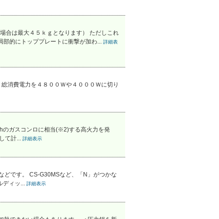
場合は最大４５ｋｇとなります） ただしこれ
部的にトッププレートに衝撃が加わ...
詳細表
、総消費電力を４８００Ｗや４０００Ｗに切り
l/hのガスコンロに相当(※2)する高火力を発
て計...
詳細表示
などです。 CS-G30MSなど、「N」がつかな
ィッ...
詳細表示