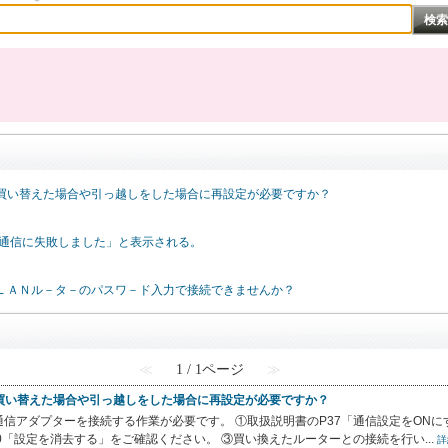
を買い替えた場合や引っ越しをした場合に再設定が必要ですか？
「 通信に失敗しました」と表示される。
ＬＡＮル－タ－のパスワ－ド入力で接続できませんか？
≪
1 / 1ページ
≫
買い替えた場合や引っ越しをした場合に再設定が必要ですか？
通信アダプターを接続する作業が必要です。 ①取扱説明書のP37「通信設定をONに
「設定を消去する」をご確認ください。 ③買い換えたルーターとの接続を行い...
詳