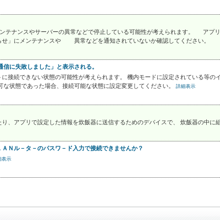
がメンテナンスやサーバーの異常などで停止している可能性が考えられます。 アプ
らせ」にメンテナンスや 異常などを通知されていないか確認してください。 メ
 通信に失敗しました」と表示される。
トに接続できない状態の可能性が考えられます。 機内モードに設定されている等の
不可な状態であった場合、接続可能な状態に設定変更してください。
詳細表示
たり、アプリで設定した情報を炊飯器に送信するためのデバイスで、 炊飯器の中に
ＬＡＮル－タ－のパスワ－ド入力で接続できませんか？
細表示