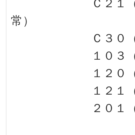
Ｃ２１（冷媒吐
常）
Ｃ３０（入水
１０３（高圧
１２０（わき上
１２１（わき上
２０１（入水