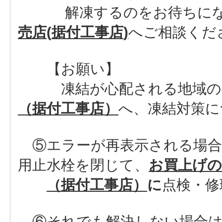
解凍するのをお待ちにな
売店
(
据付工事店
)
へご相談くだ
【お願い】
凍結が心配される地域のお
（据付工事店）
へ、凍結対策に
⑤エラーが再表示される場合
用止水栓を閉じて、
お買上げの
（据付工事店）
に
点検・修
⑥それでも解決しない場合は