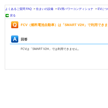
よくあるご質問 FAQ
>
住まいの設備
>
EV用パワーコンディショナ
>
EVにつ
戻る
FCV（燃料電池自動車）は「SMART V2H」で利用でき
回答
FCVは「SMART V2H」では利用できません。