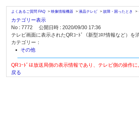
よくあるご質問 FAQ
>
映像情報機器
>
液晶テレビ
>
故障・困ったとき
>
カテゴリー表示
No : 7772
公開日時 : 2020/09/30 17:36
テレビ画面に表示されたQRｺｰﾄﾞ（新型ｺﾛﾅ情報など）
カテゴリー：
その他
QRｺｰﾄﾞは放送局側の表示情報であり、テレビ側の操作
戻る