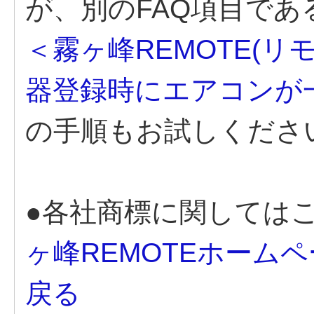
が、別のFAQ項目であ
＜霧ヶ峰REMOTE(リモ
器登録時にエアコンが
の手順もお試しくださ
●各社商標に関しては
ヶ峰REMOTEホーム
戻る