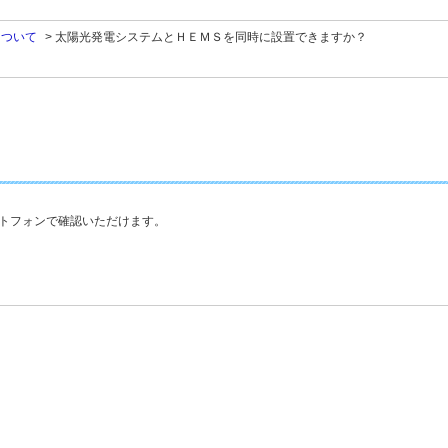
について
>
太陽光発電システムとＨＥＭＳを同時に設置できますか？
？
トフォンで確認いただけます。