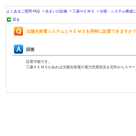
よくあるご質問 FAQ
>
住まいの設備
>
三菱ＨＥＭＳ
>
仕様・システム構成
戻る
太陽光発電システムとＨＥＭＳを同時に設置できますか
回答
設置可能です。
三菱ＨＥＭＳがあれば太陽光発電の電力売買状況を宅外からスマー