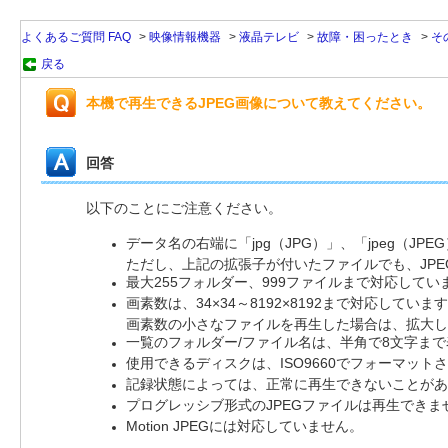
よくあるご質問 FAQ
>
映像情報機器
>
液晶テレビ
>
故障・困ったとき
>
そ
戻る
本機で再生できるJPEG画像について教えてください。
回答
以下のことにご注意ください。
データ名の右端に「jpg（JPG）」、「jpeg（JPE
ただし、上記の拡張子が付いたファイルでも、JP
最大255フォルダー、999ファイルまで対応してい
画素数は、34×34～8192×8192まで対応していま
画素数の小さなファイルを再生した場合は、拡大し
一覧のフォルダー/ファイル名は、半角で8文字ま
使用できるディスクは、ISO9660でフォーマットさ
記録状態によっては、正常に再生できないことがあ
プログレッシブ形式のJPEGファイルは再生できま
Motion JPEGには対応していません。