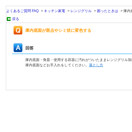
よくあるご質問 FAQ
>
キッチン家電
>
レンジグリル
>
困ったときは
>
庫内
戻る
庫内底面が斑点やシミ状に変色する
回答
庫内底面・角皿・使用する容器に汚れがついたままレンジグリル加
庫内底面などお手入れをしてください。
落とし方