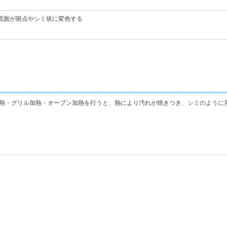
底面が斑点やシミ状に変色する
熱・グリル加熱・オーブン加熱を行うと、熱により汚れが焼きつき、シミのように