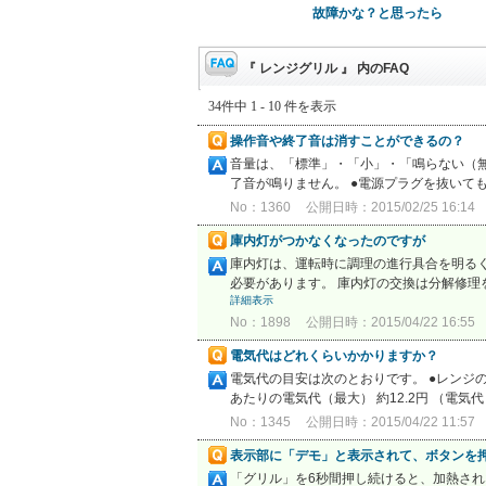
故障かな？と思ったら
『 レンジグリル 』 内のFAQ
34件中 1 - 10 件を表示
操作音や終了音は消すことができるの？
音量は、「標準」・「小」・「鳴らない（無
了音が鳴りません。 ●電源プラグを抜いて
No：1360
公開日時：2015/02/25 16:14
庫内灯がつかなくなったのですが
庫内灯は、運転時に調理の進行具合を明る
必要があります。 庫内灯の交換は分解修理
詳細表示
No：1898
公開日時：2015/04/22 16:55
電気代はどれくらいかかりますか？
電気代の目安は次のとおりです。 ●レンジの場
あたりの電気代（最大） 約12.2円 （電気代
No：1345
公開日時：2015/04/22 11:57
表示部に「デモ」と表示されて、ボタンを
「グリル」を6秒間押し続けると、加熱され