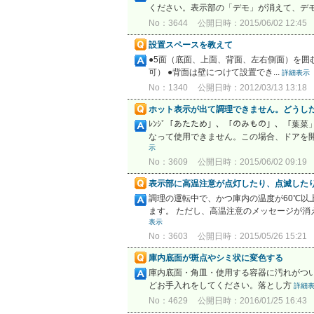
ください。表示部の「デモ」が消えて、デ
No：3644
公開日時：2015/06/02 12:45
設置スペースを教えて
●5面（底面、上面、背面、左右側面）を囲む設
可） ●背面は壁につけて設置でき...
詳細表示
No：1340
公開日時：2012/03/13 13:18
ホット表示が出て調理できません。どうし
ﾚﾝｼﾞ「あたため」、「のみもの」、「葉
なって使用できません。この場合、ドアを開
示
No：3609
公開日時：2015/06/02 09:19
表示部に高温注意が点灯したり、点滅した
調理の運転中で、かつ庫内の温度が60℃
ます。 ただし、高温注意のメッセージが消
表示
No：3603
公開日時：2015/05/26 15:21
庫内底面が斑点やシミ状に変色する
庫内底面・角皿・使用する容器に汚れがつ
どお手入れをしてください。落とし方
詳細
No：4629
公開日時：2016/01/25 16:43