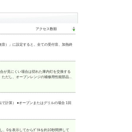
無音）」に設定すると、全ての受付音、加熱終
合が見にくい場合は切れた庫内灯を交換する
ただし、オーブンレンジの補修用性能部品...
転で計算） ●オーブンまたはグリルの場合 1回
0を表示してからｸﾞﾘﾙを約10秒間押して