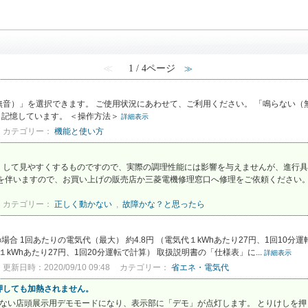
≪
1 / 4ページ
≫
音）」を選択できます。 ご使用状況にあわせて、ご利用ください。 「鳴らない（
も記憶しています。 ＜操作方法＞
詳細表示
カテゴリー：
機能と使い方
くして見やすくするものですので、実際の調理性能には影響を与えませんが、進行具
を伴いますので、お買い上げの販売店か三菱電機修理窓口へ修理をご依頼ください。 
カテゴリー：
正しく動かない
,
故障かな？と思ったら
合 1回あたりの電気代（最大） 約4.8円 （電気代１kWhあたり27円、1回10分運
１kWhあたり27円、1回20分運転で計算） 取扱説明書の「仕様表」に...
詳細表示
更新日時：2020/09/10 09:48
カテゴリー：
省エネ・電気代
押しても加熱されません。
ない店頭展示用デモモードになり、表示部に「デモ」が点灯します。 とりけしを押し、