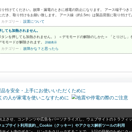
取り付けてください。故障・漏電のときに感電の防止になります。 アース端子つき
だき、取り付けをお願い致します。 アース線（約1.5m）は製品背面に取り付けてあ
カテゴリー：
設置について
押しても加熱されません。
タンを押しても加熱されません。） ＜デモモードの解除のしかた＞ 「とりけし」
デモモードが解除されます。
詳細表示
カテゴリー：
故障かな？と思ったら
向上させ、コンテンツや広告をパーソナライズし、ウェブサイトのトラフィ
ウェブサイト利用規約＿Cookie（クッキー）やアクセス解析ツールの利用
当サイト内のボタン、リンクをクリックすることで、上記の目的のためにク