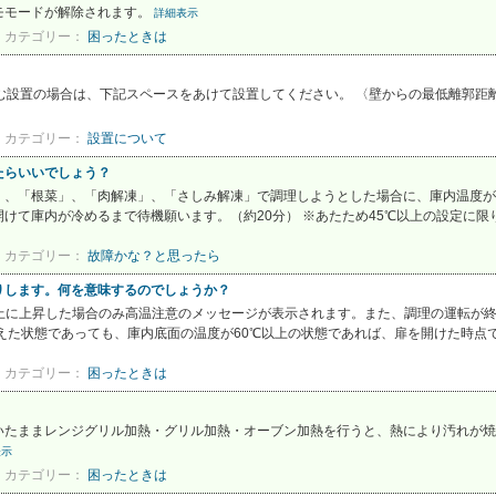
モモードが解除されます。
詳細表示
カテゴリー：
困ったときは
置の場合は、下記スペースをあけて設置してください。 〈壁からの最低離郭距離〉 上方 
カテゴリー：
設置について
たらいいでしょう？
菜」、「根菜」、「肉解凍」、「さしみ解凍」で調理しようとした場合に、庫内温度が
けて庫内が冷めるまで待機願います。（約20分） ※あたため45℃以上の設定に限り
カテゴリー：
故障かな？と思ったら
りします。何を意味するのでしょうか？
以上に上昇した場合のみ高温注意のメッセージが表示されます。また、調理の運転が
えた状態であっても、庫内底面の温度が60℃以上の状態であれば、扉を開けた時点で
カテゴリー：
困ったときは
いたままレンジグリル加熱・グリル加熱・オーブン加熱を行うと、熱により汚れが焼
表示
カテゴリー：
困ったときは