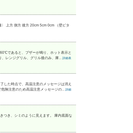
側方 後方 20cm 5cm 0cm （壁ピタ
60℃であると、ブザーが鳴り、ホット表示と
、レンジグリル、グリル後のみ、庫...
詳細表
終了した時点で、高温注意のメッセージは消え
危険注意のため高温注意メッセージの...
詳細
きつき、シミのように見えます。 庫内底面な