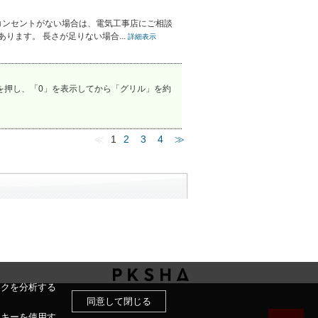
コンセントがない場合は、電気工事店にご相談
ります。 長さが足りない場合...
詳細表示
を押し、「0」を表示してから「グリル」を約
≪
1
2
3
4
≫
ックを分析する
同意して閉じる
ッキーを使用す