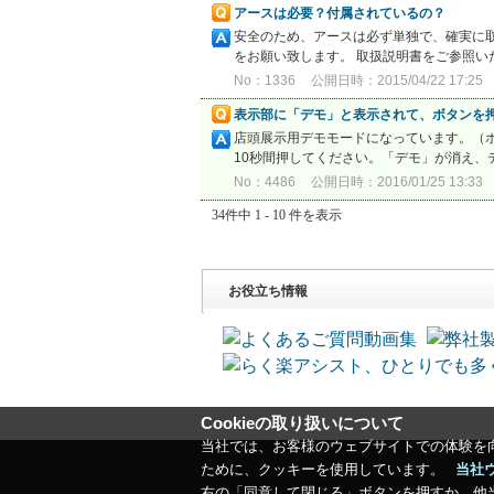
アースは必要？付属されているの？
安全のため、アースは必ず単独で、確実に
をお願い致します。 取扱説明書をご参照いた
No：1336
公開日時：2015/04/22 17:25
表示部に「デモ」と表示されて、ボタンを
店頭展示用デモモードになっています。（ボ
10秒間押してください。「デモ」が消え、
No：4486
公開日時：2016/01/25 13:33
34件中 1 - 10 件を表示
お役立ち情報
Cookieの取り扱いについて
当社では、お客様のウェブサイトでの体験を
ために、クッキーを使用しています。
当社
右の「同意して閉じる」ボタンを押すか、他