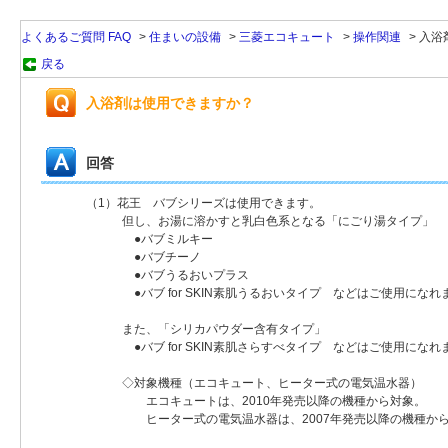
よくあるご質問 FAQ
>
住まいの設備
>
三菱エコキュート
>
操作関連
>
入浴
戻る
入浴剤は使用できますか？
回答
（1）花王 バブシリーズは使用できます。
但し、お湯に溶かすと乳白色系となる「にごり湯タイプ」
●バブミルキー
●バブチーノ
●バブうるおいプラス
●バブ for SKIN素肌うるおいタイプ などはご使用になれ
また、「シリカパウダー含有タイプ」
●バブ for SKIN素肌さらすべタイプ などはご使用になれ
◇対象機種（エコキュート、ヒーター式の電気温水器）
エコキュートは、2010年発売以降の機種から対象。
ヒーター式の電気温水器は、2007年発売以降の機種から