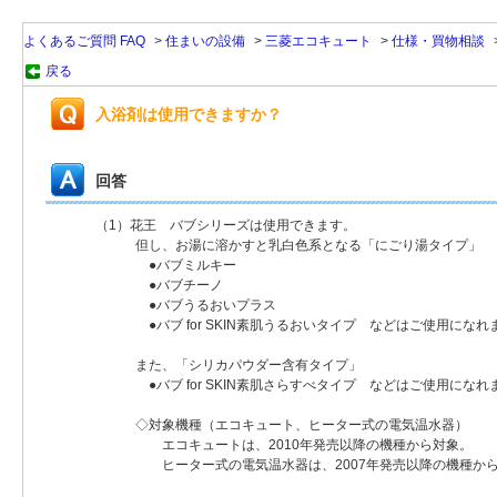
よくあるご質問 FAQ
>
住まいの設備
>
三菱エコキュート
>
仕様・買物相談
戻る
入浴剤は使用できますか？
回答
（1）花王 バブシリーズは使用できます。
但し、お湯に溶かすと乳白色系となる「にごり湯タイプ」
●バブミルキー
●バブチーノ
●バブうるおいプラス
●バブ for SKIN素肌うるおいタイプ などはご使用になれ
また、「シリカパウダー含有タイプ」
●バブ for SKIN素肌さらすべタイプ などはご使用になれ
◇対象機種（エコキュート、ヒーター式の電気温水器）
エコキュートは、2010年発売以降の機種から対象。
ヒーター式の電気温水器は、2007年発売以降の機種から