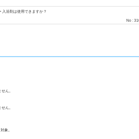
>
入浴剤は使用できますか？
No : 3
ません。
ません。
対象。