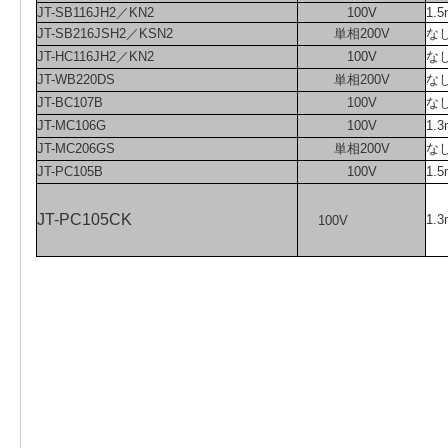
JT-SB116JH2／KN2
100V
1
JT-SB216JSH2／KSN2
単相200V
な
JT-HC116JH2／KN2
100V
な
JT-WB220DS
単相200V
な
JT-BC107B
100V
な
JT-MC106G
100V
1
JT-MC206GS
単相200V
な
JT-PC105B
100V
1.5
JT-PC105CK
1.3
100V