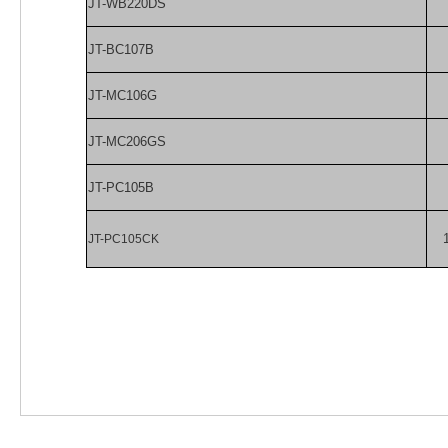
JT-WB220DS
JT-BC107B
JT-MC106G
JT-MC206GS
JT-PC105B
JT-PC105CK