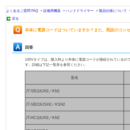
よくあるご質問 FAQ
>
設備用機器
>
ハンドドライヤー
>
製品仕様について
戻る
本体に電源コードはついていますか？また、既設のコン
回答
100Vタイプは、購入時より本体に電源コードが接続されているので、
す。詳細は下記一覧表を参照ください。
形名
JT-SB116JH2／KN2
JT-SB216JSH2／KSN2
JT-HC116JH2／KN2