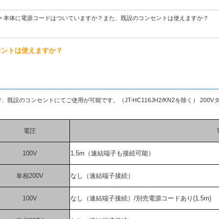
>
本体に電源コードはついていますか？また、既設のコンセントは使えますか？
セントは使えますか？
既設のコンセントにてご使用が可能です。（JT-HC116JH2/KN2を除く） 2
電圧
100V
1.5m（速結端子も接続可能）
単相200V
なし（速結端子接続）
100V
なし（速結端子接続）/別売電源コードあり(1.5m)