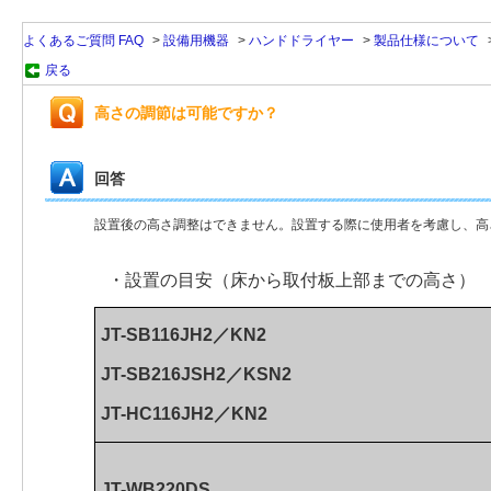
よくあるご質問 FAQ
>
設備用機器
>
ハンドドライヤー
>
製品仕様について
戻る
高さの調節は可能ですか？
回答
設置後の高さ調整はできません。設置する際に使用者を考慮し、高
・設置の目安（床から取付板上部までの高さ）
JT-SB116JH2／KN2
JT-SB216JSH2／K
SN2
JT-HC116JH2／KN2
JT-WB220DS