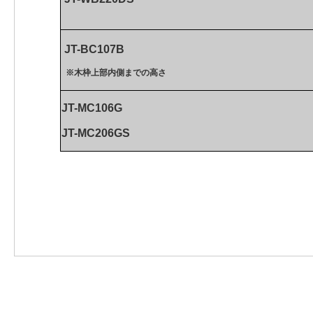
JT-BC107B
※木枠上部内側までの高さ
JT-MC106G
JT-MC206GS