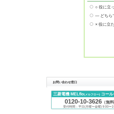
○ 役に立
― どちら
× 役に立
お問い合わせ窓口
三菱電機 MELflo
コール
(メルフロー)
0120-10-3626
（無料
受付時間：平日(月曜〜金曜) 9:00〜19