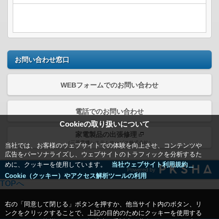
お問い合わせ窓口
WEBフォームでのお問い合わせ
電話でのお問い合わせ
Cookieの取り扱いについて
家電製品の出張修理
（三菱電機システムサービス株式会社）
当社では、お客様のウェブサイトでの体験を向上させ、コンテンツや
広告をパーソナライズし、ウェブサイトのトラフィックを分析するた
めに、クッキーを使用しています。
当社ウェブサイト利用規約＿
Powered by
Cookie（クッキー）やアクセス解析ツールの利用
TOPへ
右の「同意して閉じる」ボタンを押すか、他当サイト内のボタン、リ
ンクをクリックすることで、上記の目的のためにクッキーを使用する