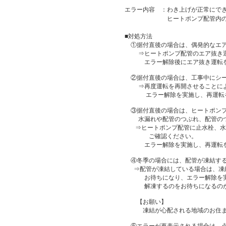
エラー内容 ：わき上げが正常にで
ヒートポンプ配管内の水が正
■対処方法
①据付直後の場合は、偶発的なエア
⇒ヒートポンプ配管のエア抜き運
エラー解除後にエア抜き運転を
②据付直後の場合は、工事中にシー
⇒再度運転を再開させることによ
エラー解除を実施し、再運転
③据付直後の場合は、ヒートポンプ
水漏れや配管のつぶれ、配管のつ
⇒ヒートポンプ配管に止水栓、水漏
ご確認ください。
エラー解除を実施し、再運転を
④冬季の場合には、配管が凍結する
⇒配管が凍結している場合は、凍結
お待ちになり、エラー解除を実
解凍するのをお待ちになるのが
【お願い】
凍結が心配される地域のお住ま