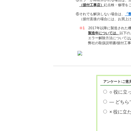
⑤エラーが再表示される場合は、点
（据付工事店）
に
点検・修理を
⑥それでも解決しない場合は、
「
（据付直後の場合には、お買上げ
※1
2017年以降に製造され
製造年については、
以下の
エラー解除方法については
弊社の取扱説明書/据付工事説
アンケート:ご意
○ 役に立
― どちら
× 役に立