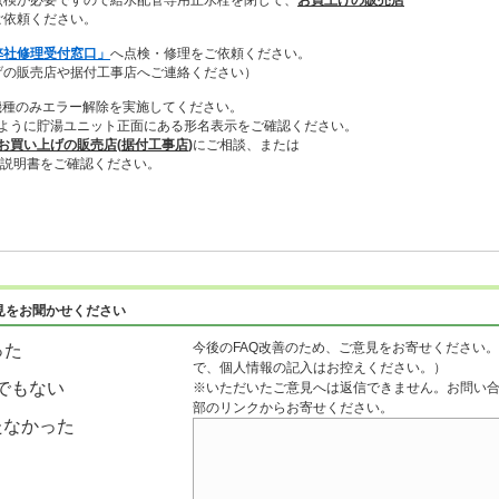
検が必要ですので給水配管専用止水栓を閉じて、
お買上げの販売店
ご依頼ください。
弊社修理受付窓口」
へ点検・修理をご依頼ください。
の販売店や据付工事店へご連絡ください）
た機種のみエラー解除を実施してください。
ように貯湯ユニット正面にある形名表示をご確認ください。
お買い上げの販売店
(
据付工事店
)
にご相談、または
明書をご確認ください。
見をお聞かせください
今後のFAQ改善のため、ご意見をお寄せください。
った
で、個人情報の記入はお控えください。）
でもない
※いただいたご意見へは返信できません。お問い
部のリンクからお寄せください。
たなかった