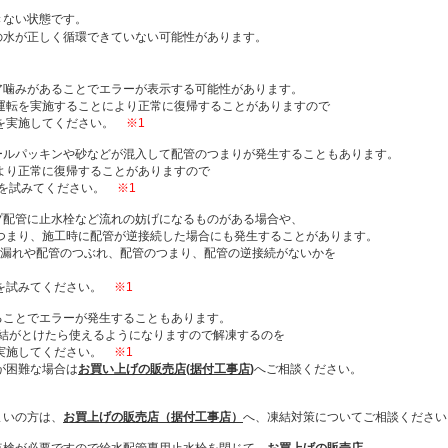
きない状態です。
しく循環できていない可能性があります。
噛みがあることでエラーが表示する可能性があります。
転を実施することにより正常に復帰することがありますので
実施してください。
※1
ルパッキンや砂などが混入して配管のつまりが発生することもあります。
り正常に復帰することがありますので
を試みてください。
※1
配管に止水栓など流れの妨げになるものがある場合や、
まり、施工時に配管が逆接続した場合にも発生することがあります。
れや配管のつぶれ、配管のつまり、配管の逆接続がないかを
試みてください。
※1
ことでエラーが発生することもあります。
がとけたら使えるようになりますので解凍するのを
施してください。
※1
困難な場合は
お買い上げの販売店
(
据付工事店
)
へご相談ください。
いの方は、
お買上げの販売店（据付工事店）
へ、凍結対策についてご相談ください