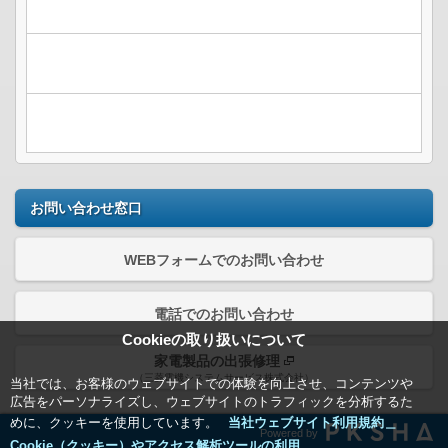
お問い合わせ窓口
WEBフォームでのお問い合わせ
電話でのお問い合わせ
Cookieの取り扱いについて
家電製品の出張修理
（三菱電機システムサービス株式会社）
当社では、お客様のウェブサイトでの体験を向上させ、コンテンツや
広告をパーソナライズし、ウェブサイトのトラフィックを分析するた
めに、クッキーを使用しています。
当社ウェブサイト利用規約＿
Powered by
Cookie（クッキー）やアクセス解析ツールの利用