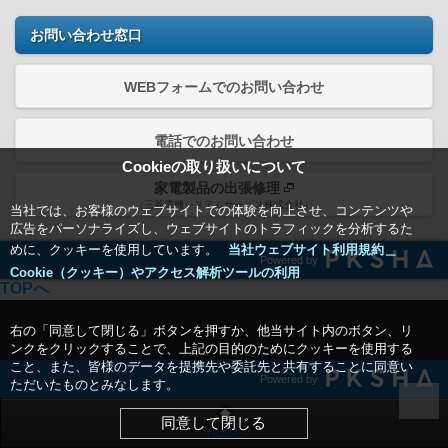
お問い合わせ窓口
WEBフォームでのお問い合わせ
電話でのお問い合わせ
Cookieの取り扱いについて
家電製品の出張修理
（三菱電機システムサービス株式会社）
当社では、お客様のウェブサイトでの体験を向上させ、コンテンツや
広告をパーソナライズし、ウェブサイトのトラフィックを分析するた
めに、クッキーを使用しています。
当社ウェブサイト利用規約＿
Powered by
Cookie（クッキー）やアクセス解析ツールの利用
TOPへ
右の「同意して閉じる」ボタンを押すか、他当サイト内のボタン、リ
ンクをクリックすることで、上記の目的のためにクッキーを使用する
こと、また、皆様のデータを提携先や委託先と共有することに同意い
Powered by
ただいたものとみなします。
同意して閉じる
HOME