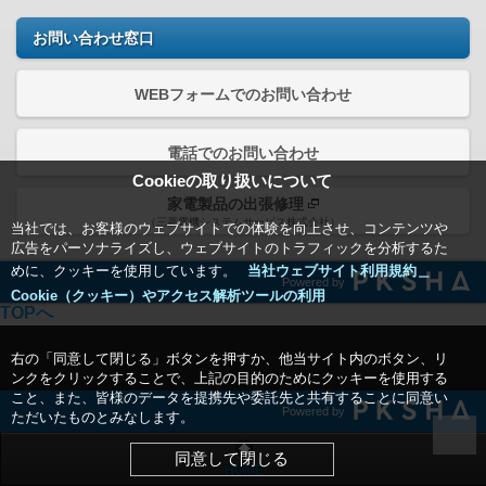
お問い合わせ窓口
WEBフォームでのお問い合わせ
電話でのお問い合わせ
Cookieの取り扱いについて
家電製品の出張修理
（三菱電機システムサービス株式会社）
当社では、お客様のウェブサイトでの体験を向上させ、コンテンツや
広告をパーソナライズし、ウェブサイトのトラフィックを分析するた
めに、クッキーを使用しています。
当社ウェブサイト利用規約＿
Powered by
Cookie（クッキー）やアクセス解析ツールの利用
TOPへ
右の「同意して閉じる」ボタンを押すか、他当サイト内のボタン、リ
ンクをクリックすることで、上記の目的のためにクッキーを使用する
こと、また、皆様のデータを提携先や委託先と共有することに同意い
Powered by
ただいたものとみなします。
同意して閉じる
HOME