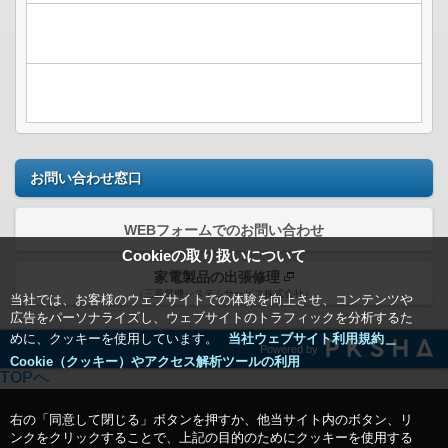
お問い合わせ窓口
WEBフォームでのお問い合わせ
Cookieの取り扱いについて
家電製品の出張修理
（三菱電機システムサービス株式会社）
当社では、お客様のウェブサイトでの体験を向上させ、コンテンツや
広告をパーソナライズし、ウェブサイトのトラフィックを分析するた
めに、クッキーを使用しています。
当社ウェブサイト利用規約＿
Powered by
Cookie（クッキー）やアクセス解析ツールの利用
TOPへ
右の「同意して閉じる」ボタンを押すか、他当サイト内のボタン、リ
ンクをクリックすることで、上記の目的のためにクッキーを使用する