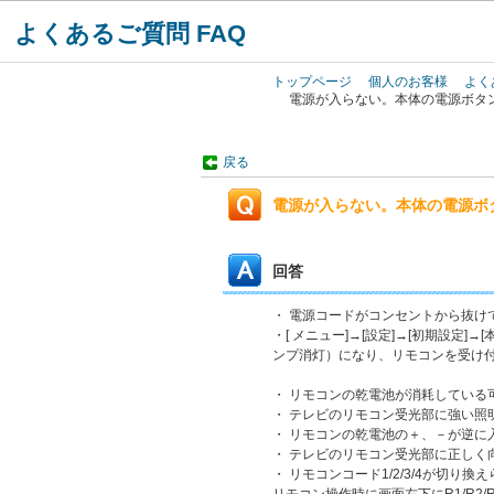
よくあるご質問 FAQ
トップページ
個人のお客様
よく
電源が入らない。本体の電源ボタ
戻る
電源が入らない。本体の電源ボ
回答
・ 電源コードがコンセントから抜け
・[ メニュー]→[設定]→[初期設
ンプ消灯）になり、リモコンを受け
・ リモコンの乾電池が消耗している
・ テレビのリモコン受光部に強い照
・ リモコンの乾電池の＋、－が逆に
・ テレビのリモコン受光部に正しく
・ リモコンコード1/2/3/4が