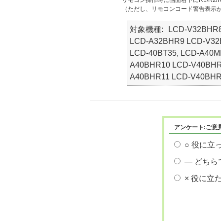
リモコン操作時に画面右下にR1/R2/
（ただし、リモコンコード警告表示
対象機種
LCD-V32BHR8
LCD-A32BHR9 LCD-V32
LCD-40BT35, LCD-A40
A40BHR10 LCD-V40BHR
A40BHR11 LCD-V40BHR
アンケート:ご意
○ 役に立
― どちら
× 役に立