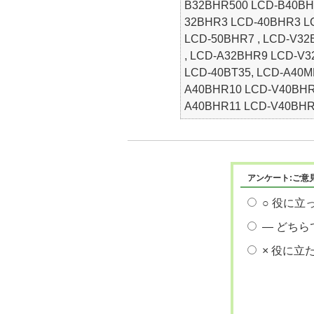
B32BHR500 LCD-B40BHR
32BHR3 LCD-40BHR3 L
LCD-50BHR7 , LCD-V3
, LCD-A32BHR9 LCD-V
LCD-40BT35, LCD-A40
A40BHR10 LCD-V40BHR
A40BHR11 LCD-V40BHR
アンケート:ご意
○ 役に立
― どちら
× 役に立