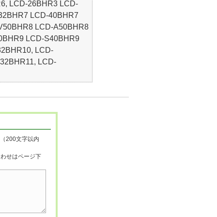
6, LCD-26BHR3 LCD-
32BHR7 LCD-40BHR7
-V50BHR8 LCD-A50BHR8
40BHR9 LCD-S40BHR9
2BHR10, LCD-
32BHR11, LCD-
（200文字以内
合わせはページ下