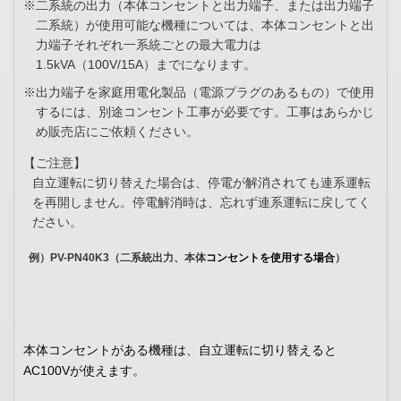
※二系統の出力（本体コンセントと出力端子、または出力端子
二系統）が使用可能な機種については、本体コンセントと出
力端子それぞれ一系統ごとの最大電力は
1.5kVA（100V/15A）までになります。
※出力端子を家庭用電化製品（電源プラグのあるもの）で使用
するには、別途コンセント工事が必要です。工事はあらかじ
め販売店にご依頼ください。
【ご注意】
自立運転に切り替えた場合は、停電が解消されても連系運転
を再開しません。停電解消時は、忘れず連系運転に戻してく
ださい。
例）PV-PN40K3（二系統出力、本体
コンセントを使用する場合
）
本体コンセントがある機種は、自立運転に切り替えると
AC100V
が使えます。