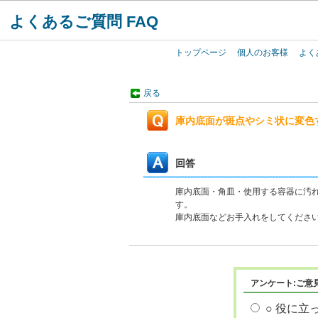
よくあるご質問 FAQ
トップページ
個人のお客様
よく
戻る
庫内底面が斑点やシミ状に変色
回答
庫内底面・角皿・使用する容器に汚
す。
庫内底面などお手入れをしてくださ
アンケート:ご意
○ 役に立