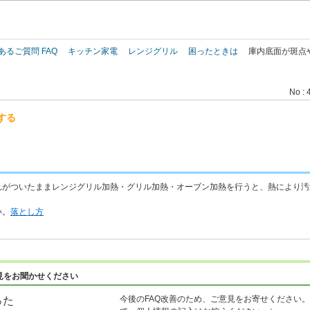
このページの本文へ
あるご質問 FAQ
キッチン家電
レンジグリル
困ったときは
庫内底面が斑点
No : 
する
れがついたままレンジグリル加熱・グリル加熱・オーブン加熱を行うと、熱により汚
い。
落とし方
見をお聞かせください
今後のFAQ改善のため、ご意見をお寄せください。
った