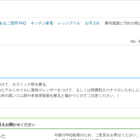
このページの本文へ
あるご質問 FAQ
キッチン家電
レンジグリル
お手入れ
庫内底面に汚れが焼
No : 
つけて、セラミック部を擦る。
めたアルミホイルに液体クレンザーをつけて、もしくは研磨剤入りナイロンたわしに
以外の黒いゴム部や本体塗装面を擦ると傷がつくのでご注意ください。）
見をお聞かせください
今後のFAQ改善のため、ご意見をお寄せください。
った