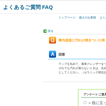
よくあるご質問 FAQ
トップページ
個人のお客様
よく
戻る
庫内底面に汚れが焼きついた時
回答
ラップを丸めて、液体クレンザーを
それでも汚れが落ちないときは、丸
としてください。（セラミック部位
アンケート:ご意
○ 役に立