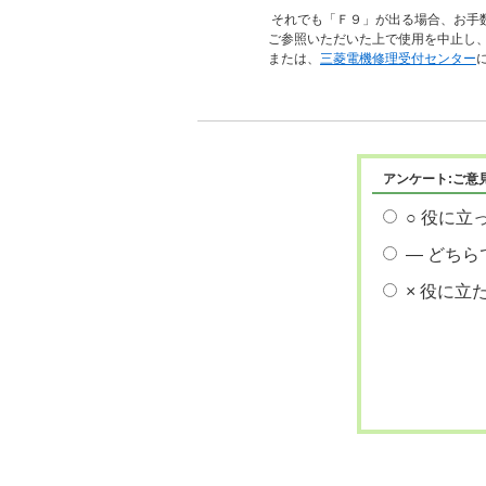
それでも「Ｆ９」が出る場合、お手
ご参照いただいた上で使用を中止し
または、
三菱電機修理受付センター
アンケート:ご意
○ 役に立
― どちら
× 役に立