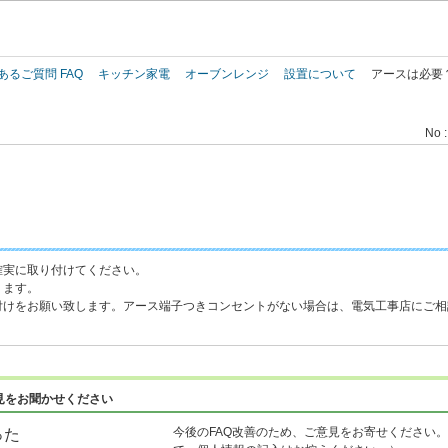
このページの本文へ
あるご質問 FAQ
キッチン家電
オーブンレンジ
設置について
アースは必要
No :
確実に取り付けてください。
ります。
付けをお願い致します。アース端子つきコンセントがない場合は、電気工事店にご相
見をお聞かせください
今後のFAQ改善のため、ご意見をお寄せください。
った