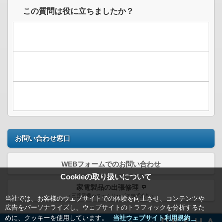
この質問は役に立ちましたか？
お問い合わせ窓口
WEBフォームでのお問い合わせ
Cookieの取り扱いについて
家電製品の出張修理
（三菱電機システムサービス株式会社）
当社では、お客様のウェブサイトでの体験を向上させ、コンテンツや
広告をパーソナライズし、ウェブサイトのトラフィックを分析するた
めに、クッキーを使用しています。
当社ウェブサイト利用規約＿