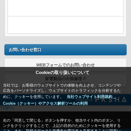
お問い合わせ窓口
WEBフォームでのお問い合わせ
Cookieの取り扱いについて
家電製品の出張修理
（三菱電機システムサービス株式会社）
当社では、お客様のウェブサイトでの体験を向上させ、コンテンツや
広告をパーソナライズし、ウェブサイトのトラフィックを分析するた
めに、クッキーを使用しています。
当社ウェブサイト利用規約＿
Powered by
Cookie（クッキー）やアクセス解析ツールの利用
TOPへ
右の「同意して閉じる」ボタンを押すか、他当サイト内のボタン、リ
ンクをクリックすることで、上記の目的のためにクッキーを使用する
こと、また、皆様のデータを提携先や委託先と共有することに同意い